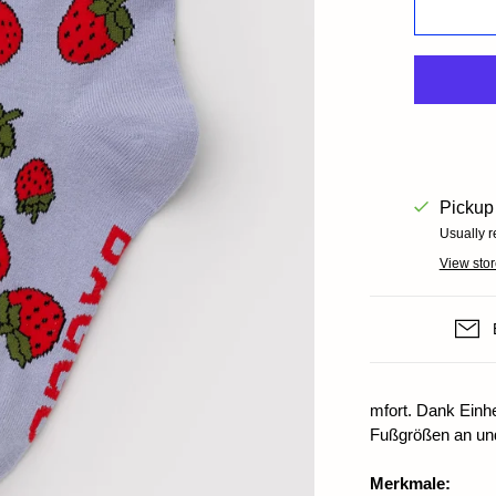
Books+ Postcards
Postcar
Socks
GIFT CARDS
Pickup 
Usually r
View stor
mfort. Dank Einhe
Fußgrößen an und 
Merkmale: