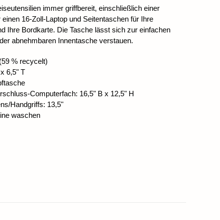
seutensilien immer griffbereit, einschließlich einer
 einen 16-Zoll-Laptop und Seitentaschen für Ihre
 Ihre Bordkarte. Die Tasche lässt sich zur einfachen
 der abnehmbaren Innentasche verstauen.
59 % recycelt)
 x 6,5" T
pftasche
erschluss-Computerfach: 16,5" B x 12,5" H
s/Handgriffs: 13,5"
hine waschen