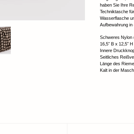
haben Sie Ihre Rei
Techniktasche für
Wasserflasche und
Aufbewahrung in
Schweres Nylon (
16,5" B x 12,5" H
Innere Druckkno
Seitliches Reißv
Länge des Riemen
Kalt in der Masc