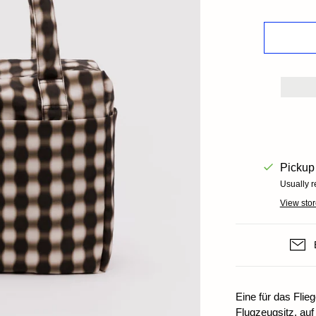
Books+ Postcards
Postcar
Socks
GIFT CARDS
Pickup 
Usually r
View stor
Eine für das Flie
Flugzeugsitz, auf