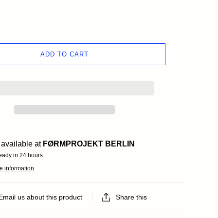
ds
ADD TO CART
available at
FØRMPROJEKT BERLIN
eady in 24 hours
e information
Email us about this product
Share this