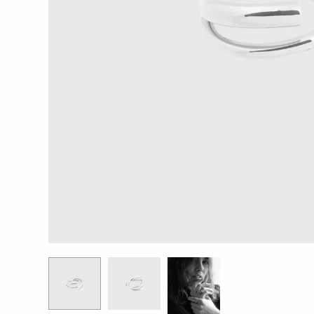
Wochenender
Oh Dada