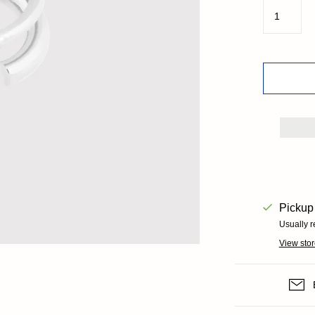
Books+ Postcards
Postcar
Socks
GIFT CARDS
Pickup 
Usually r
View stor