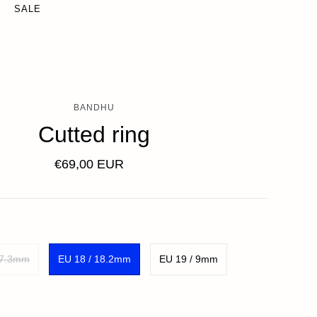
SALE
BANDHU
Cutted ring
€69,00 EUR
17.3mm
EU 18 / 18.2mm
EU 19 / 9mm