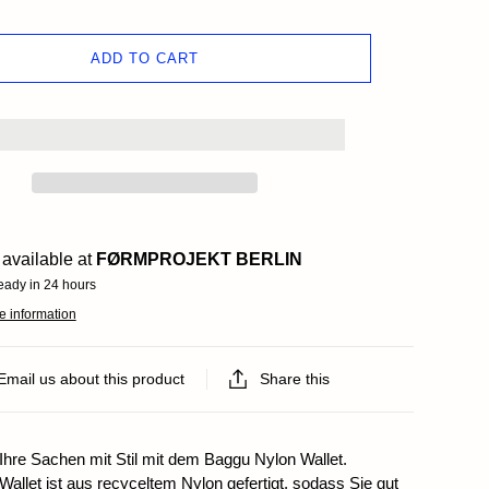
ds
ADD TO CART
available at
FØRMPROJEKT BERLIN
eady in 24 hours
e information
Email us about this product
Share this
Ihre Sachen mit Stil mit dem Baggu Nylon Wallet.
allet ist aus recyceltem Nylon gefertigt, sodass Sie gut