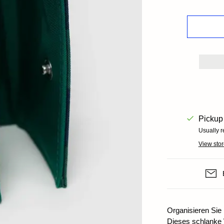
Books+ Postcards
Postcar
Socks
GIFT CARDS
Pickup 
Usually r
View stor
Organisieren Sie 
Dieses schlanke W