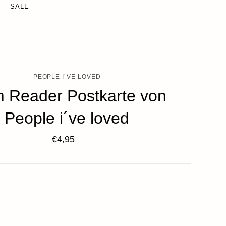
SALE
PEOPLE I´VE LOVED
 Reader Postkarte von
People i´ve loved
€4,95