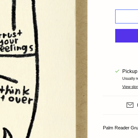
Books+ Postcards
Postcar
Socks
GIFT CARDS
Pickup 
Usually r
View stor
Palm Reader Gruß