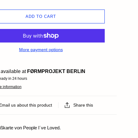
ds
ADD TO CART
More payment options
available at
FØRMPROJEKT BERLIN
eady in 24 hours
e information
Email us about this product
Share this
karte von People I´ve Loved.