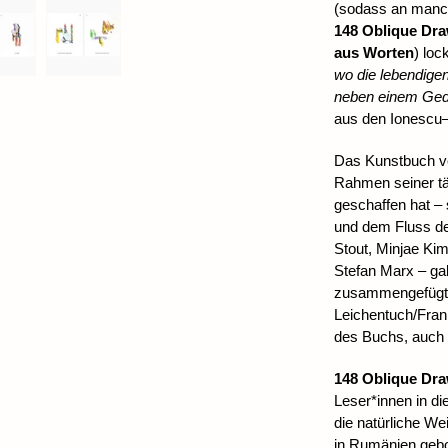
(sodass an manch
148 Oblique Dr
aus Worten
) loc
wo die lebendigen
neben einem Gedic
aus den Ionescu–
Das Kunstbuch v
Rahmen seiner tä
geschaffen hat –
und dem Fluss des
Stout, Minjae Ki
Stefan Marx – ga
zusammengefügt, 
Leichentuch/Frank
des Buchs, auch 
148 Oblique Dr
Leser*innen in di
die natürliche W
in Rumänien gebo