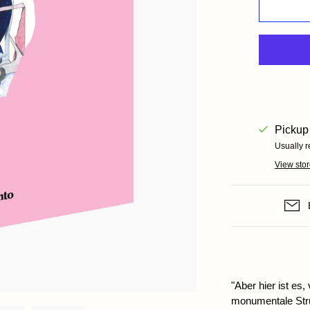
Books+ Postcards
Postcar
Socks
GIFT CARDS
Pickup 
Usually r
View stor
"Aber hier ist es
monumentale Stru