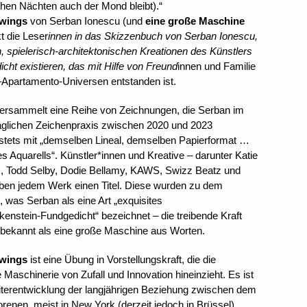
en Nächten auch der Mond bleibt).“
awings
von Serban Ionescu (und
eine große Maschine
kt die Leser
innen in das Skizzenbuch von Serban Ionescu,
, spielerisch-architektonischen Kreationen des Künstlers
ht existieren, das mit Hilfe von Freund
innen und Familie
Apartamento-Universen entstanden ist.
ersammelt eine Reihe von Zeichnungen, die Serban im
glichen Zeichenpraxis zwischen 2020 und 2023
 stets mit „demselben Lineal, demselben Papierformat …
 Aquarells“. Künstler*innen und Kreative – darunter Katie
m, Todd Selby, Dodie Bellamy, KAWS, Swizz Beatz und
ben jedem Werk einen Titel. Diese wurden zu dem
was Serban als eine Art „exquisites
enstein-Fundgedicht“ bezeichnet – die treibende Kraft
bekannt als eine große Maschine aus Worten.
awings
ist eine Übung in Vorstellungskraft, die die
e Maschinerie von Zufall und Innovation hineinzieht. Es ist
eiterentwicklung der langjährigen Beziehung zwischen dem
renen, meist in New York (derzeit jedoch in Brüssel)