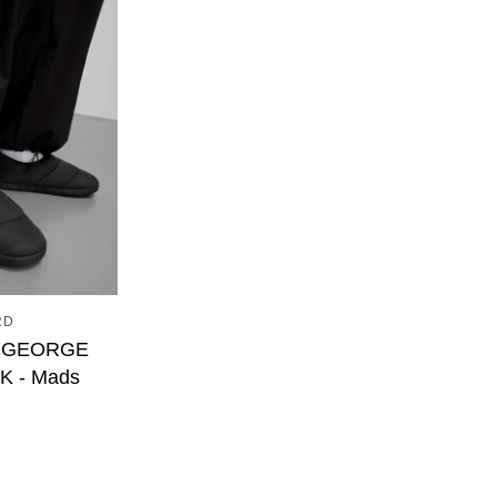
Books+ Postcards
Postcar
Socks
GIFT CARDS
RD
O CART
T GEORGE
CK - Mads