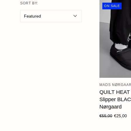
SORT BY:
Wochenender
ON SALE
Oh Dada
MADS NØRGAA
ADD T
QUILT HEA
Slipper BLA
Nørgaard
€55,00
€25,00