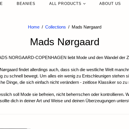
LE
ENT
BEANIES
ALL PRODUCTS
NECKLACES
ABOUT US
DER
EARRINGS
NEW IN
BLES
RINGS
Home
/
Collections
/
Mads Nørgaard
Bags
Mads Nørgaard
Jewelry
R
Sunglasses
ES+CASES
DS NORGAARD-COPENHAGEN liebt Mode und den Wandel der Ze
Hats
Beanies
ørgaard findet allerdings auch, dass sich die westliche Welt manch
g zu schnell bewegt. Um alles ein wenig zu Entschleunigen stehen si
Home Textiles
he Dinge, die sich einfach nicht verändern - zeitlose Klassiker so zu
Candles & Scents
esslich soll Mode sie befreien, nicht beherrschen oder kontrollieren. 
Glassware
 sollte dich in deiner Art und Weise und deinen Überzeugungen unters
Vases
Slippers
Trinkflaschen