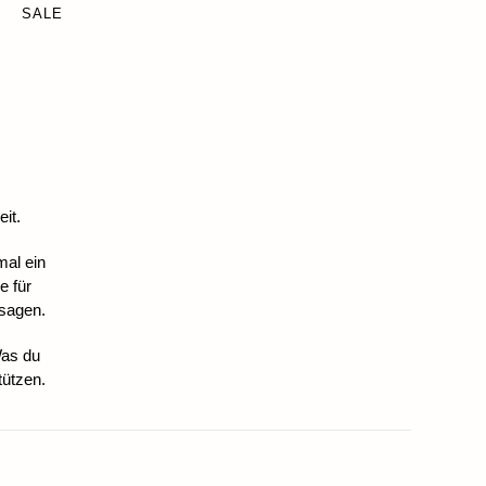
SALE
it.
mal ein
e für
 sagen.
Was du
tützen.